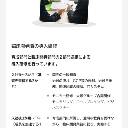
臨床開発職の導入研修
育成部門と臨床開発部門の2部門連携による
導入研修を行っています。
入社後～3か月
（基
開発の一般知識
礎を習得する3か
治験の流れ、GCP等の規制、治験各業
月）
務、関連組織の理解、ITシステム
モニター研修 大塚グループ合同研修
モニタリング、ロールプレイング、ビジ
ネスマナー
入社後3か月～1年
育成部門に所属し、適切な教育を受けな
（成長を加速する1
がら、臨床開発業務に就き、実働する