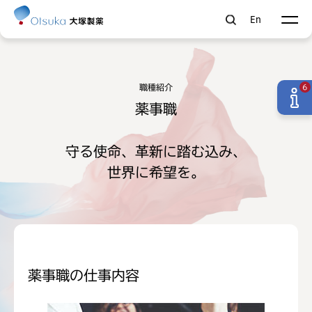
En
職種紹介
6
薬事職
守る使命、革新に踏む込み、
世界に希望を。
薬事職の仕事内容