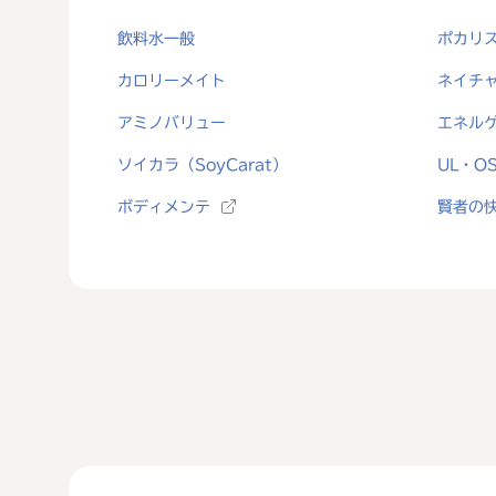
飲料水一般
ポカリ
カロリーメイト
ネイチ
アミノバリュー
エネル
ソイカラ（SoyCarat）
UL・O
ボディメンテ
賢者の