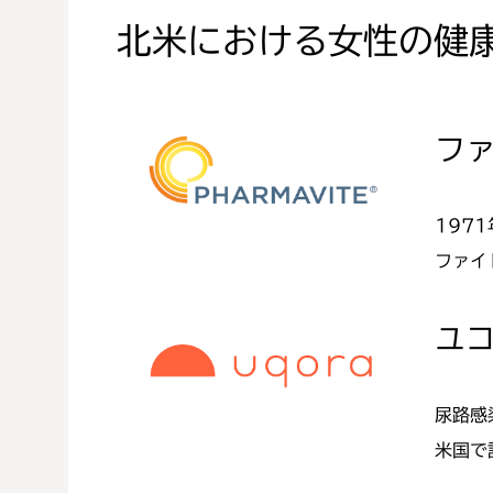
北米における女性の健
フ
197
ファイ
ユ
尿路感
米国で