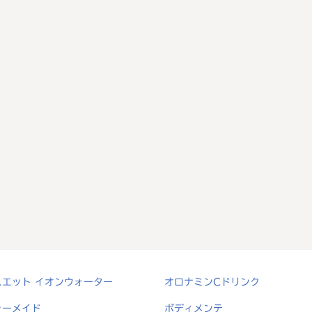
スエット イオンウォーター
オロナミンCドリンク
ャーメイド
ボディメンテ