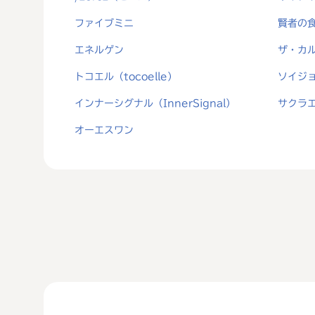
ファイブミニ
賢者の
エネルゲン
ザ・カ
トコエル（tocoelle）
ソイジョ
インナーシグナル（InnerSignal）
サクラエ
オーエスワン