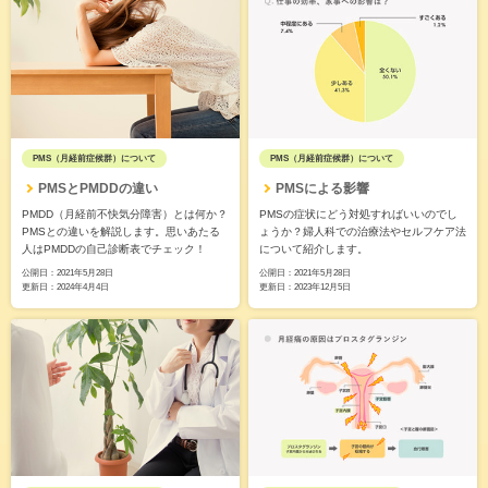
PMS（月経前症候群）について
PMS（月経前症候群）について
PMSとPMDDの違い
PMSによる影響
PMDD（月経前不快気分障害）とは何か？
PMSの症状にどう対処すればいいのでし
PMSとの違いを解説します。思いあたる
ょうか？婦人科での治療法やセルフケア法
人はPMDDの自己診断表でチェック！
について紹介します。
公開日：
2021年5月28日
公開日：
2021年5月28日
更新日：
2024年4月4日
更新日：
2023年12月5日