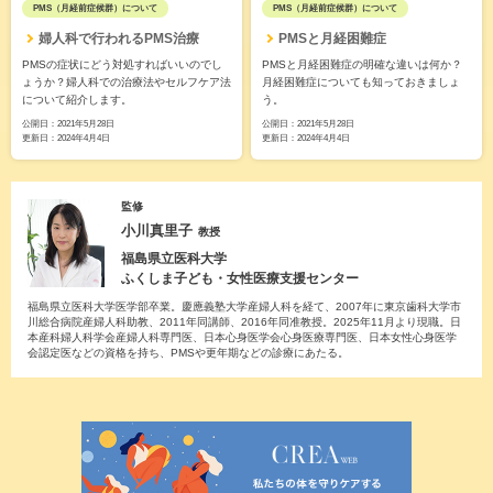
PMS（月経前症候群）について
PMS（月経前症候群）について
婦人科で行われるPMS治療
PMSと月経困難症
PMSの症状にどう対処すればいいのでし
PMSと月経困難症の明確な違いは何か？
ょうか？婦人科での治療法やセルフケア法
月経困難症についても知っておきましょ
について紹介します。
う。
公開日：
2021年5月28日
公開日：
2021年5月28日
更新日：
2024年4月4日
更新日：
2024年4月4日
監修
小川真里子
教授
福島県立医科大学
ふくしま子ども・女性医療支援センター
福島県立医科大学医学部卒業。慶應義塾大学産婦人科を経て、2007年に東京歯科大学市
川総合病院産婦人科助教、2011年同講師、2016年同准教授。2025年11月より現職。日
本産科婦人科学会産婦人科専門医、日本心身医学会心身医療専門医、日本女性心身医学
会認定医などの資格を持ち、PMSや更年期などの診療にあたる。