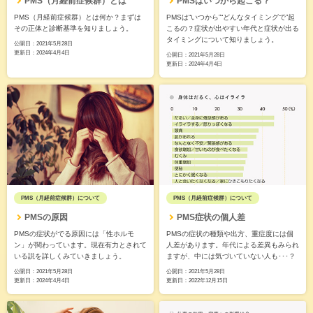
PMS（月経前症候群）とは
PMSはいつから起こる？
PMS（月経前症候群）とは何か？まずは
PMSは“いつから”“どんなタイミングで”起
その正体と診断基準を知りましょう。
こるの？症状が出やすい年代と症状が出る
タイミングについて知りましょう。
公開日：
2021年5月28日
更新日：
2024年4月4日
公開日：
2021年5月28日
更新日：
2024年4月4日
PMS（月経前症候群）について
PMS（月経前症候群）について
PMSの原因
PMS症状の個人差
PMSの症状がでる原因には「性ホルモ
PMSの症状の種類や出方、重症度には個
ン」が関わっています。現在有力とされて
人差があります。年代による差異もみられ
いる説を詳しくみていきましょう。
ますが、中には気づいていない人も･･･？
公開日：
2021年5月28日
公開日：
2021年5月28日
更新日：
2024年4月4日
更新日：
2022年12月15日