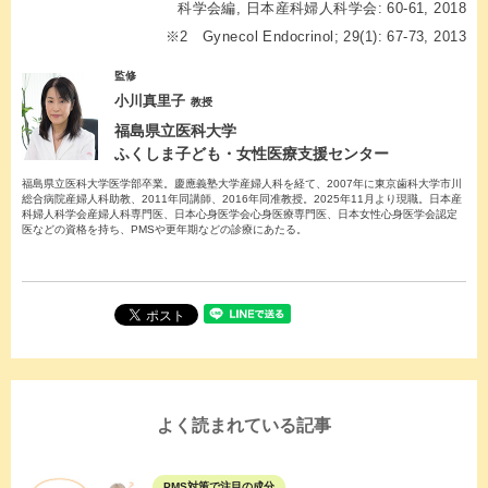
科学会編, 日本産科婦人科学会: 60-61, 2018
※2 Gynecol Endocrinol; 29(1): 67-73, 2013
監修
小川真里子
教授
福島県立医科大学
ふくしま子ども・女性医療支援センター
福島県立医科大学医学部卒業。慶應義塾大学産婦人科を経て、2007年に東京歯科大学市川
総合病院産婦人科助教、2011年同講師、2016年同准教授。2025年11月より現職。日本産
科婦人科学会産婦人科専門医、日本心身医学会心身医療専門医、日本女性心身医学会認定
医などの資格を持ち、PMSや更年期などの診療にあたる。
よく読まれている記事
PMS対策で注目の成分