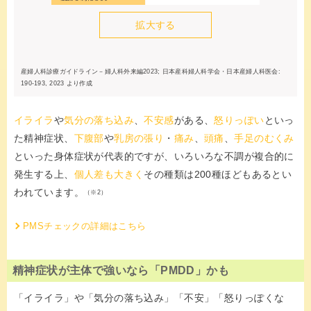
拡大する
産婦人科診療ガイドライン－婦人科外来編2023; 日本産科婦人科学会・日本産婦人科医会:
190-193, 2023 より作成
イライラ
や
気分の落ち込み
、
不安感
がある、
怒りっぽい
といっ
た精神症状、
下腹部
や
乳房の張り
・
痛み
、
頭痛
、
手足のむくみ
といった身体症状が代表的ですが、いろいろな不調が複合的に
発生する上、
個人差も大きく
その種類は200種ほどもあるとい
われています。
（※2）
PMSチェックの詳細はこちら
精神症状が主体で強いなら「PMDD」かも
「イライラ」や「気分の落ち込み」「不安」「怒りっぽくな