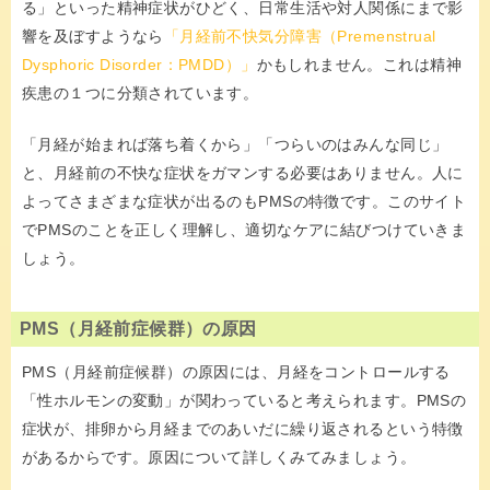
る」といった精神症状がひどく、日常生活や対人関係にまで影
響を及ぼすようなら
「月経前不快気分障害（Premenstrual
Dysphoric Disorder：PMDD）」
かもしれません。これは精神
疾患の１つに分類されています。
「月経が始まれば落ち着くから」「つらいのはみんな同じ」
と、月経前の不快な症状をガマンする必要はありません。人に
よってさまざまな症状が出るのもPMSの特徴です。このサイト
でPMSのことを正しく理解し、適切なケアに結びつけていきま
しょう。
PMS（月経前症候群）の原因
PMS（月経前症候群）の原因には、月経をコントロールする
「性ホルモンの変動」が関わっていると考えられます。PMSの
症状が、排卵から月経までのあいだに繰り返されるという特徴
があるからです。原因について詳しくみてみましょう。