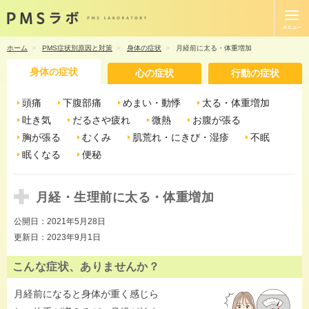
ホーム
PMS症状別原因と対策
身体の症状
月経前に太る・体重増加
身体の症状
心の症状
行動の症状
頭痛
下腹部痛
めまい・動悸
太る・体重増加
吐き気
だるさや疲れ
微熱
お腹が張る
胸が張る
むくみ
肌荒れ・にきび・湿疹
不眠
眠くなる
便秘
月経・生理前に太る・体重増加
公開日：
2021年5月28日
更新日：
2023年9月1日
こんな症状、ありませんか？
月経前になると身体が重く感じら