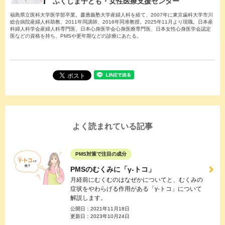
ふくしま子ども・女性医療支援センター
福島県立医科大学医学部卒業。慶應義塾大学産婦人科を経て、2007年に東京歯科大学市川
総合病院産婦人科助教、2011年同講師、2016年同准教授。2025年11月より現職。日本産
科婦人科学会産婦人科専門医、日本心身医学会心身医療専門医、日本女性心身医学会認定
医などの資格を持ち、PMSや更年期などの診療にあたる。
よく読まれている記事
PMS対策で注目の成分
PMSのむくみに「γ-トコ」
月経前にむくむのはなぜかについてと、むくみの
症状をやわらげる作用がある「γ-トコ」について
解説します。
公開日：
2021年11月18日
更新日：
2023年10月24日