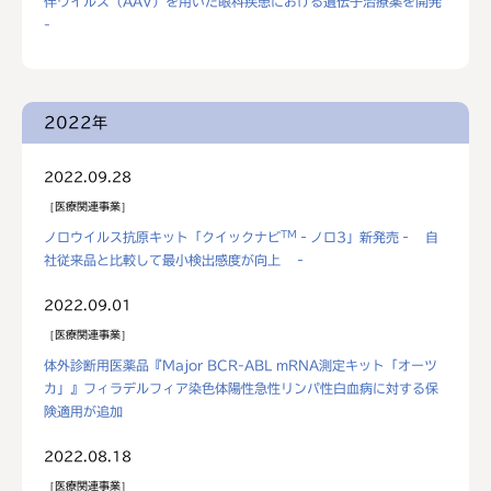
伴ウイルス（AAV）を用いた眼科疾患における遺伝子治療薬を開発
-
2022年
2022.09.28
医療関連事業
TM
ノロウイルス抗原キット「クイックナビ
‐ノロ3」新発売‐ 自
社従来品と比較して最小検出感度が向上 ‐
2022.09.01
医療関連事業
体外診断用医薬品『Major BCR-ABL mRNA測定キット「オーツ
カ」』フィラデルフィア染色体陽性急性リンパ性白血病に対する保
険適用が追加
2022.08.18
医療関連事業