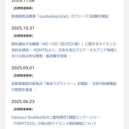
2025.11.06
医療関連事業
新規結核治療薬「quabodepistat」のフェーズ3試験を開始
2025.10.31
医療関連事業
眼科遺伝子治療薬「4D-150（抗VEGF薬）」に関するライセンス
契約を締結‐ 4DMT社より、日本を含むアジア・オセアニア地域に
おける独占的な開発・販売権を取得 ‐
2025.09.01
医療関連事業
診断事業部の新拠点「東京ラボラトリー」を開設‐ 次世代医療機器
の開発を推進 ‐
2025.06.23
医療関連事業
Harbour BioMed社の二重特異性T細胞エンゲージャー
「HBM7020」の独占的ライセンス契約締結について