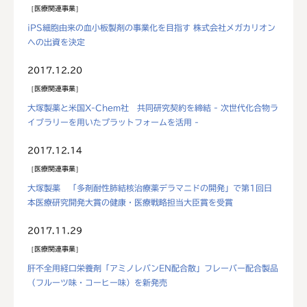
医療関連事業
iPS細胞由来の血小板製剤の事業化を目指す 株式会社メガカリオン
への出資を決定
2017.12.20
医療関連事業
大塚製薬と米国X-Chem社 共同研究契約を締結 - 次世代化合物ラ
イブラリーを用いたプラットフォームを活用 -
2017.12.14
医療関連事業
大塚製薬 「多剤耐性肺結核治療薬デラマニドの開発」で第1回日
本医療研究開発大賞の健康・医療戦略担当大臣賞を受賞
2017.11.29
医療関連事業
肝不全用経口栄養剤「アミノレバンEN配合散」フレーバー配合製品
（フルーツ味・コーヒー味）を新発売