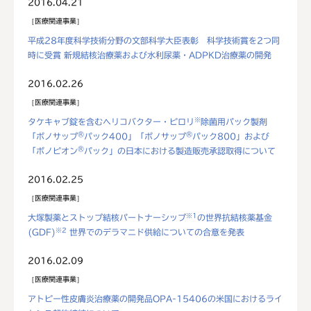
2016.04.21
医療関連事業
平成28年度科学技術分野の文部科学大臣表彰 科学技術賞を2つ同
時に受賞 新規結核治療薬および水利尿薬・ADPKD治療薬の開発
2016.02.26
医療関連事業
※
タケキャブ錠を含むヘリコバクター・ピロリ
除菌用パック製剤
®
®
「ボノサップ
パック400」「ボノサップ
パック800」および
®
「ボノピオン
パック」の日本における製造販売承認取得について
2016.02.25
医療関連事業
※1
大塚製薬とストップ結核パートナーシップ
の世界抗結核薬基金
※2
(GDF)
世界でのデラマニド供給についての合意を発表
2016.02.09
医療関連事業
アトピー性皮膚炎治療薬の開発品OPA-15406の米国におけるライ