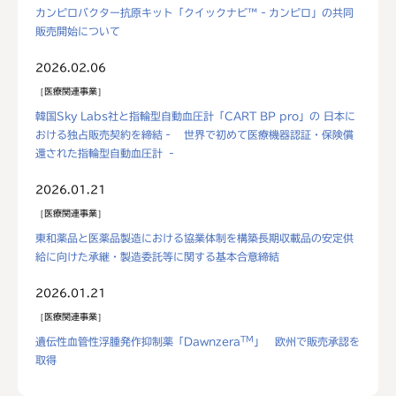
カンピロバクター抗原キット「クイックナビ™‐カンピロ」の共同
販売開始について
2026.02.06
医療関連事業
韓国Sky Labs社と指輪型自動血圧計「CART BP pro」の 日本に
おける独占販売契約を締結‐ 世界で初めて医療機器認証・保険償
還された指輪型自動血圧計 ‐
2026.01.21
医療関連事業
東和薬品と医薬品製造における協業体制を構築長期収載品の安定供
給に向けた承継・製造委託等に関する基本合意締結
2026.01.21
医療関連事業
TM
遺伝性血管性浮腫発作抑制薬「Dawnzera
」 欧州で販売承認を
取得