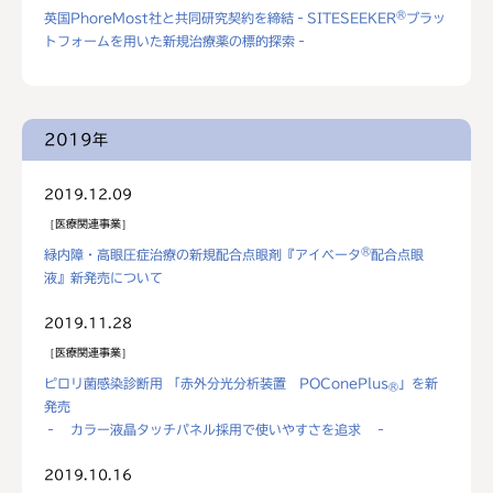
®
英国PhoreMost社と共同研究契約を締結‐SITESEEKER
プラッ
トフォームを用いた新規治療薬の標的探索‐
2019年
2019.12.09
医療関連事業
®
緑内障・高眼圧症治療の新規配合点眼剤『アイベータ
配合点眼
液』新発売について
2019.11.28
医療関連事業
ピロリ菌感染診断用 「赤外分光分析装置 POConePlus
」を新
®
発売
‐ カラー液晶タッチパネル採用で使いやすさを追求 ‐
2019.10.16