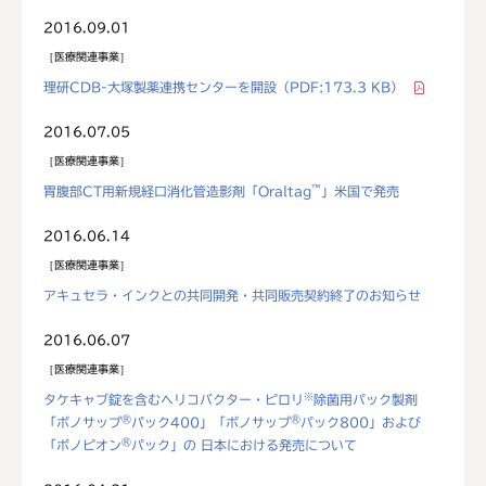
2016.09.01
医療関連事業
理研CDB-大塚製薬連携センターを開設
（PDF:173.3 KB）
2016.07.05
医療関連事業
™
胃腹部CT用新規経口消化管造影剤「Oraltag
」米国で発売
2016.06.14
医療関連事業
アキュセラ・インクとの共同開発・共同販売契約終了のお知らせ
2016.06.07
医療関連事業
※
タケキャブ錠を含むヘリコバクター・ピロリ
除菌用パック製剤
®
®
「ボノサップ
パック400」「ボノサップ
パック800」および
®
「ボノピオン
パック」の 日本における発売について