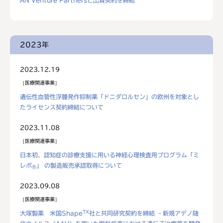
AN Venture Partnersと出資契約を締結
2023年
2023.12.19
医療関連事業
遺伝性血管性浮腫発作抑制薬「ドニダロルセン」の欧州を対象とし
たライセンス契約締結について
2023.11.08
医療関連事業
日本初、認知症の診療支援に用いる神経心理検査用プログラム「ミ
レボ
」 の製造販売承認取得について
®
2023.09.08
医療関連事業
TX
大塚製薬 米国Shape
社と共同研究契約を締結 ‐新規アデノ随