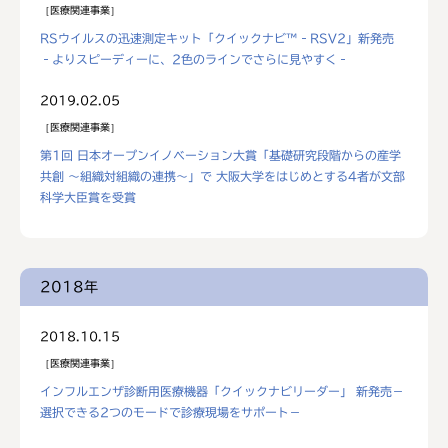
医療関連事業
RSウイルスの迅速測定キット「クイックナビ™‐RSV2」新発売
‐よりスピーディーに、2色のラインでさらに見やすく‐
2019.02.05
医療関連事業
第1回 日本オープンイノベーション大賞「基礎研究段階からの産学
共創 ～組織対組織の連携～」で 大阪大学をはじめとする4者が文部
科学大臣賞を受賞
2018年
2018.10.15
医療関連事業
インフルエンザ診断用医療機器「クイックナビリーダー」 新発売－
選択できる2つのモードで診療現場をサポート－