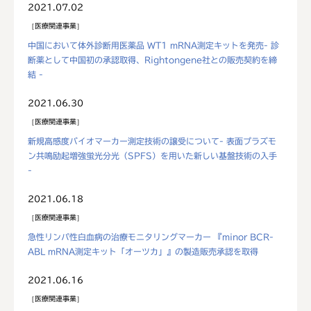
2021.07.02
医療関連事業
中国において体外診断用医薬品 WT1 mRNA測定キットを発売- 診
断薬として中国初の承認取得、Rightongene社との販売契約を締
結 -
2021.06.30
医療関連事業
新規高感度バイオマーカー測定技術の譲受について- 表面プラズモ
ン共鳴励起増強蛍光分光（SPFS）を用いた新しい基盤技術の入手
-
2021.06.18
医療関連事業
急性リンパ性白血病の治療モニタリングマーカー 『minor BCR-
ABL mRNA測定キット「オーツカ」』の製造販売承認を取得
2021.06.16
医療関連事業