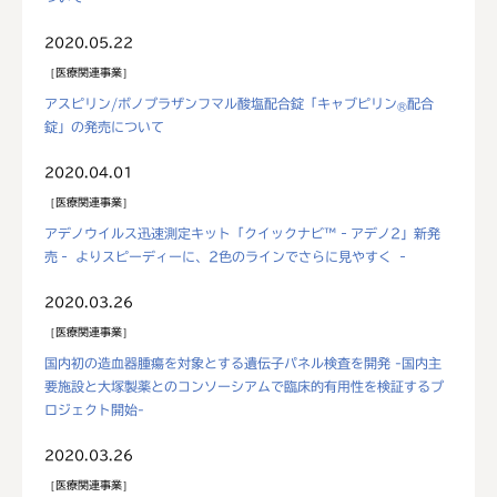
2020.05.22
医療関連事業
アスピリン/ボノプラザンフマル酸塩配合錠「キャブピリン
配合
®
錠」の発売について
2020.04.01
医療関連事業
アデノウイルス迅速測定キット「クイックナビ™‐アデノ2」新発
売‐ よりスピーディーに、2色のラインでさらに見やすく ‐
2020.03.26
医療関連事業
国内初の造血器腫瘍を対象とする遺伝子パネル検査を開発 -国内主
要施設と大塚製薬とのコンソーシアムで臨床的有用性を検証するプ
ロジェクト開始-
2020.03.26
医療関連事業