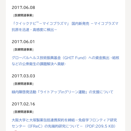
2017.06.08
医療関連事業
™
「クイックナビ
－マイコプラズマ」 国内新発売 －マイコプラズマ
抗原を迅速・高感度に検出－
2017.06.01
医療関連事業
グローバルヘルス技術振興基金（GHIT Fund）への資金拠出 -結核
などの公衆衛生の課題解決へ貢献-
2017.03.03
医療関連事業
緑内障啓発活動「ライトアップinグリーン運動」の支援について
2017.02.16
医療関連事業
大阪大学と大塚製薬包括連携契約を締結－免疫学フロンティア研究
センター（IFReC）の先端的研究について－
（PDF:209.5 KB）