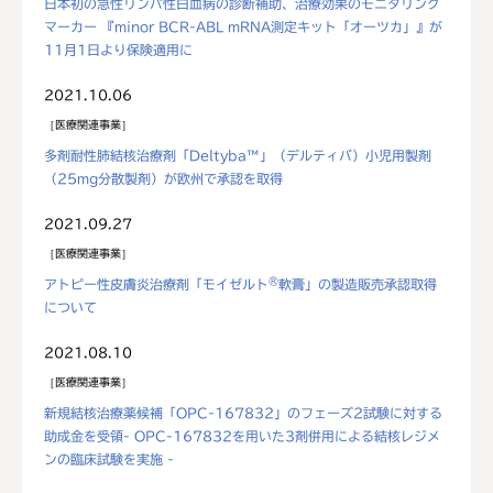
日本初の急性リンパ性白血病の診断補助、治療効果のモニタリング
マーカー 『minor BCR-ABL mRNA測定キット「オーツカ」』が
11月1日より保険適用に
2021.10.06
医療関連事業
多剤耐性肺結核治療剤「Deltyba™」（デルティバ）小児用製剤
（25mg分散製剤）が欧州で承認を取得
2021.09.27
医療関連事業
®
アトピー性皮膚炎治療剤「モイゼルト
軟膏」の製造販売承認取得
について
2021.08.10
医療関連事業
新規結核治療薬候補「OPC-167832」のフェーズ2試験に対する
助成金を受領- OPC-167832を用いた3剤併用による結核レジメ
ンの臨床試験を実施 -