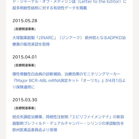
ド・ジャーナル・オブ・メディシン誌（Letter to the Editor）に
超多剤耐性結核に対する有効性データを掲載
2015.05.28
医療関連事業
大塚製薬創製「JINARC」（ジンアーク） 欧州初となるADPKD治
療薬の販売承認を取得
2015.04.01
医療関連事業
慢性骨髄性白血病の診断補助、治療効果のモニタリングマーカー
『Major BCR-ABL mRNA測定キット「オーツカ」』が4月1日よ
り保険適用に
2015.03.30
医療関連事業
統合失調症治療薬、持続性注射剤「エビリファイメンテナ」の新容
器製剤プレフィルド・デュアルチャンバー・シリンジの承認勧告を
欧州医薬品委員会より受領