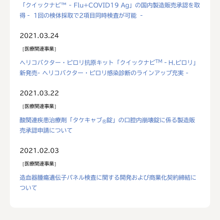
「クイックナビ™ - Flu+COVID19 Ag」の国内製造販売承認を取
得‐ 1回の検体採取で2項目同時検査が可能 ‐
2021.03.24
医療関連事業
TM
ヘリコバクター・ピロリ抗原キット「クイックナビ
‐H.ピロリ」
新発売- ヘリコバクター・ピロリ感染診断のラインアップ充実 -
2021.03.22
医療関連事業
酸関連疾患治療剤「タケキャブ
錠」の口腔内崩壊錠に係る製造販
®
売承認申請について
2021.02.03
医療関連事業
造血器腫瘍遺伝子パネル検査に関する開発および商業化契約締結に
ついて