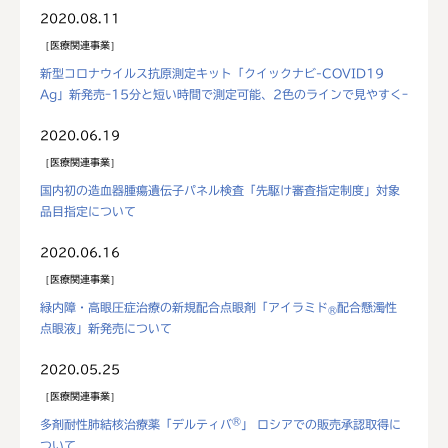
2020.08.11
医療関連事業
新型コロナウイルス抗原測定キット「クイックナビ-COVID19
Ag」新発売ｰ15分と短い時間で測定可能、2色のラインで見やすくｰ
2020.06.19
医療関連事業
国内初の造血器腫瘍遺伝子パネル検査「先駆け審査指定制度」対象
品目指定について
2020.06.16
医療関連事業
緑内障・高眼圧症治療の新規配合点眼剤「アイラミド
配合懸濁性
®
点眼液」新発売について
2020.05.25
医療関連事業
®
多剤耐性肺結核治療薬「デルティバ
」 ロシアでの販売承認取得に
ついて